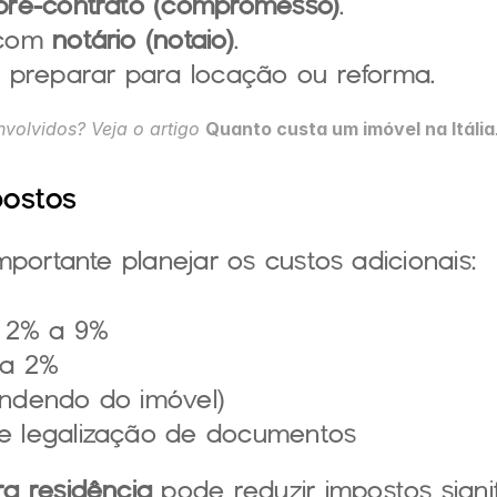
pré-contrato (compromesso)
.
 com 
notário (notaio)
.
e preparar para locação ou reforma.
volvidos? Veja o artigo 
Quanto custa um imóvel na Itália
postos
portante planejar os custos adicionais:
: 2% a 9%
 a 2%
endendo do imóvel)
e legalização de documentos
ra residência
 pode reduzir impostos signi