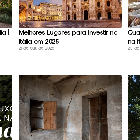
a | 
Melhores Lugares para Investir na 
Qua
Itália em 2025
na I
21 de out. de 2025
20 de