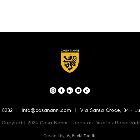
 8232  |  info@casananni.com  |  Via Santa Croce, 84 - Lu
 Copyright 2024 Casa Nanni. Todos os Direitos Reservad
Created by: 
Agência Dabliu