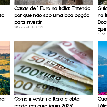
Casas de 1 Euro na Itália: Entenda 
Guia
to
por que não são uma boa opção 
na I
para investir
Docu
20 de out. de 2025
que 
19 de 
ar 
Como investir na Itália e obter 
Quai
 
renda em euro (guia 2025)
Itáli