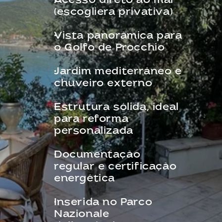
Acesso direto ao mar 
(escogliera privativa)
Vista panorâmica para 
o Golfo de Procchio
Jardim mediterrâneo e 
chuveiro externo
Estrutura sólida, ideal 
para reforma 
personalizada
Documentação 
regular e certificação 
energética
Inserida no Parco 
Nazionale 