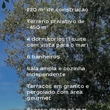
220 m² de construção
Terreno privativo de 
~450 m²
4 dormitórios (1 suíte 
com vista para o mar)
6 banheiros
Sala ampla e cozinha 
independente
Terraços em granito e 
pergolado com área 
gourmet